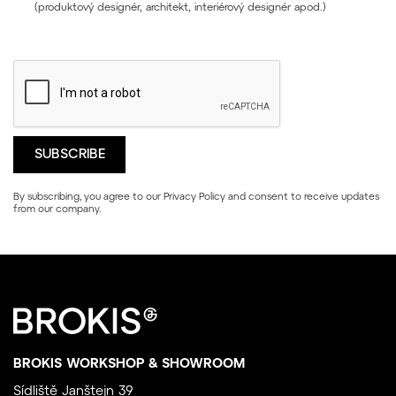
(produktový designér, architekt, interiérový designér apod.)
By subscribing, you agree to our
Privacy Policy
and consent to receive updates
from our company.
BROKIS WORKSHOP & SHOWROOM
Sídliště Janštejn 39