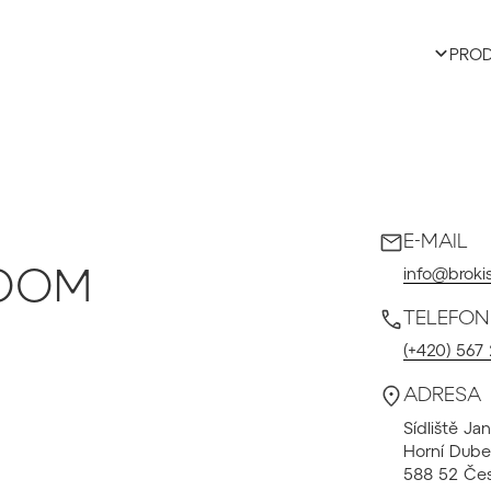
PRO
E-MAIL
info@brokis
OOM
TELEFON
(+420) 567
ADRESA
Sídliště Ja
Horní Dub
588 52 Čes