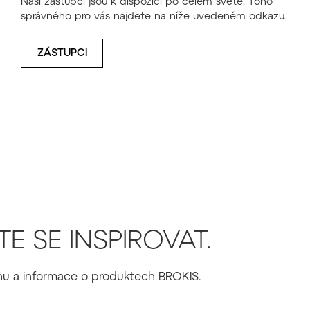
Naši zástupci jsou k dispozici po celém světě. Toho
správného pro vás najdete na níže uvedeném odkazu.
ZÁSTUPCI
E SE INSPIROVAT.
ignu a informace o produktech BROKIS.