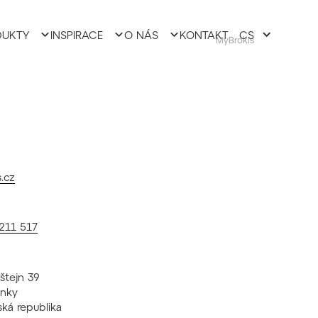
DUKTY
INSPIRACE
O NÁS
KONTAKT
CS
MyBrokis
.cz
 211 517
nštejn 39
enky
ká republika