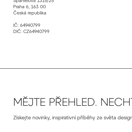
Španielova 1315/25
Praha 6, 163 00
Česká republika
IČ: 64940799
DIČ: CZ64940799
MĚJTE PŘEHLED. NECHT
Získejte novinky, inspirativní příběhy ze světa des