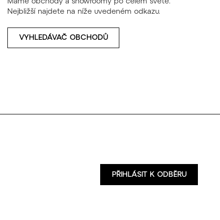
Máme obchody a showroomy po celém světě.
Nejbližší najdete na níže uvedeném odkazu.
VYHLEDÁVAČ OBCHODŮ
PŘIHLÁSIT K ODBĚRU