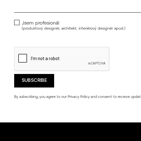
Jsem profesionál
(produktový designér, architekt, interiérový designér apod.)
By subscribing, you agree to our
Privacy Policy
and consent to receive updat