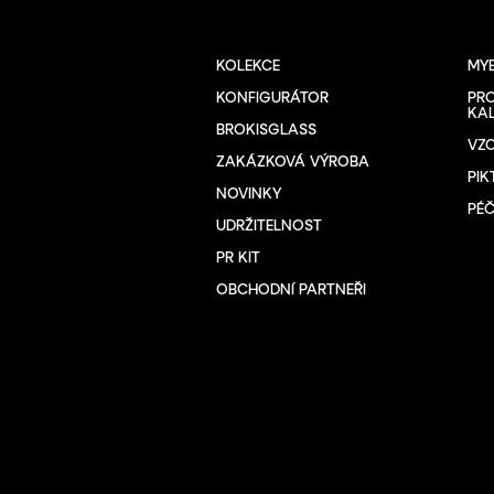
KOLEKCE
MY
KONFIGURÁTOR
PRO
KA
BROKISGLASS
VZ
ZAKÁZKOVÁ VÝROBA
PI
NOVINKY
PÉČ
UDRŽITELNOST
PR KIT
OBCHODNÍ PARTNEŘI