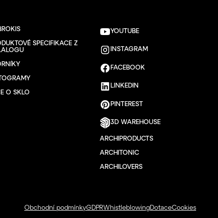
BROKIS
YOUTUBE
DUKTOVÉ SPECIFIKACE Z
INSTAGRAM
LALOGU
ORNÍKY
FACEBOOK
KTOGRAMY
LINKEDIN
E O SKLO
PINTEREST
3D WAREHOUSE
ARCHIPRODUCTS
ARCHITONIC
ARCHILOVERS
Obchodní podmínky
GDPR
Whistleblowing
Dotace
Cookies