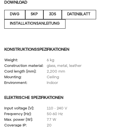
DOWNLOAD
LED-Lichtquelle: 24V, LED, 7.7W, 2700K, 327lm, RA90+, DI
DWG
SKP
3DS
DATENBLATT
INSTALLATIONSANLEITUNG
KONSTRUKTIONSSPEZIFIKATIONEN
Weight:
6 kg
Construction material:
glass, metal, leather
Cord length [mm]:
2,200 mm
Mounting:
Ceiling
Environment:
Indoor
ELEKTRISCHE SPEZIFIKATIONEN
Input voltage [V]:
110 - 240 V
Freqvency [Hz]:
50-60 Hz
Max. power [W]:
7.7 W
Coverage IP:
20