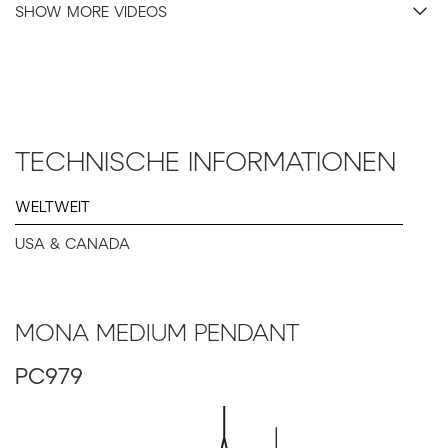
SHOW MORE VIDEOS
TECHNISCHE INFORMATIONEN
WELTWEIT
Brokis_MONA_MEDIUM_PC979__PH930_©_Martin_Chum.
USA & CANADA
Photographer: Martin Chum
_______________
MONA MEDIUM PENDANT
PC979
Products:
MONA MEDIUM (PF165)