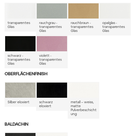
transparentes
rauchgrau -
rauchbraun -
opalglas -
Glas
transparentes
transparentes
transparentes
Glas
Glas
Glas
schwarz -
violett -
transparentes
transparentes
Glas
Glas
OBERFLÄCHENFINISH
Silber eloxiert
schwarz
metall – weiss,
eloxiert
matte
Pulverbeschicht
ung
BALDACHIN