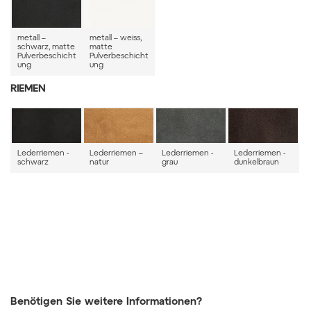
metall –
metall – weiss,
schwarz, matte
matte
Pulverbeschicht
Pulverbeschicht
ung
ung
RIEMEN
Lederriemen -
Lederriemen –
Lederriemen -
Lederriemen -
schwarz
natur
grau
dunkelbraun
Benötigen Sie weitere Informationen?