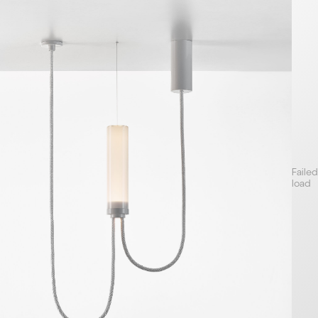
Failed
load