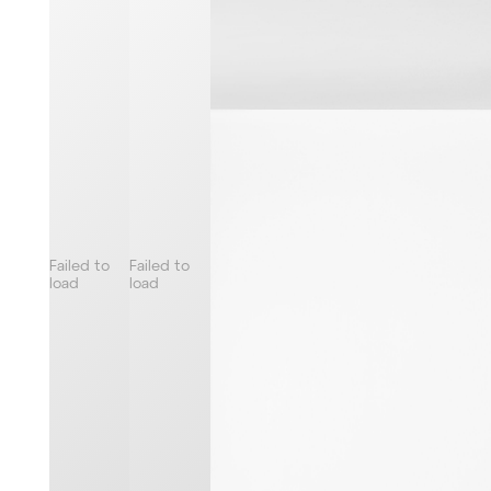
Failed to
Failed to
load
load