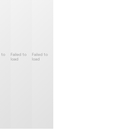
 to
Failed to
Failed to
load
load