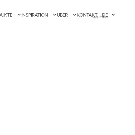
DUKTE
INSPIRATION
ÜBER
KONTAKT
DE
MyBrokis