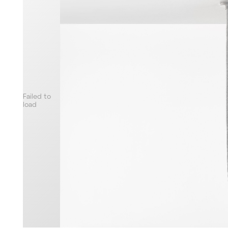
Failed to
load