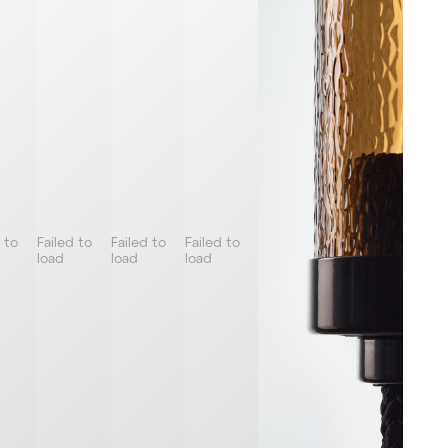
 to
Failed to
Failed to
Failed to
load
load
load